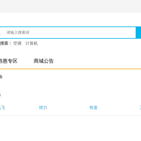
搜索：
空调
计算机
特惠专区
商城公告
备
选
讯飞
得力
有道