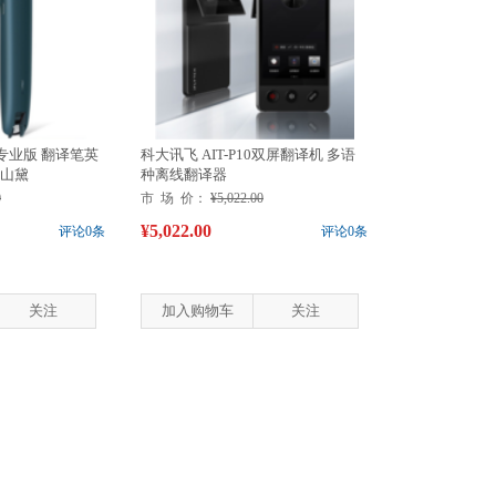
专业版 翻译笔英
科大讯飞 AIT-P10双屏翻译机 多语
青山黛
种离线翻译器
0
市 场 价：
¥5,022.00
¥5,022.00
评论0条
评论0条
关注
加入购物车
关注