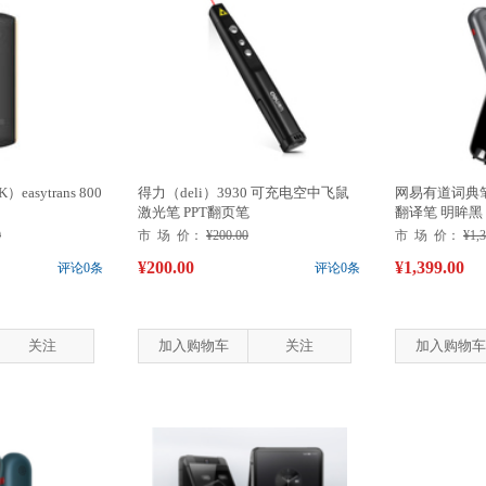
asytrans 800
得力（deli）3930 可充电空中飞鼠
网易有道词典笔
激光笔 PPT翻页笔
翻译笔 明眸黑
0
市 场 价：
¥200.00
市 场 价：
¥1,
¥200.00
¥1,399.00
评论0条
评论0条
关注
加入购物车
关注
加入购物车