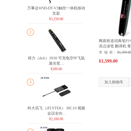
万事达WSD-DT-V3触控一体机移动
支架
¥3,250.00
2
网易有道词典笔P3
语点读笔 翻译机 
市 场 价：
¥1,599.0
得力（deli）3930 可充电空中飞鼠
¥1,599.00
激光笔 ...
¥200.00
3
加入购物车
科大讯飞（iFLYTEK） MC10 视频
会议全向...
¥2,100.00